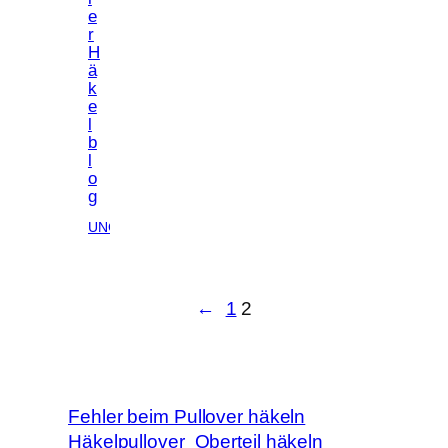
e
r
H
ä
k
e
l
b
l
o
g
UNCATEGORIZED
←
1
2
Fehler beim Pullover häkeln
Häkelpullover
Oberteil häkeln