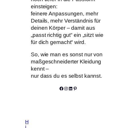
einsteigen:
feinere Anpassungen, mehr
Details, mehr Verständnis für
deinen Körper – damit aus
„passt richtig gut“ ein „sitzt wie
für dich gemacht“ wird.
So, wie man es sonst nur von
maßgeschneiderter Kleidung
kennt –
nur dass du es selbst kannst.
Facebook
Instagram
LinkedIn
Pinterest
H
i