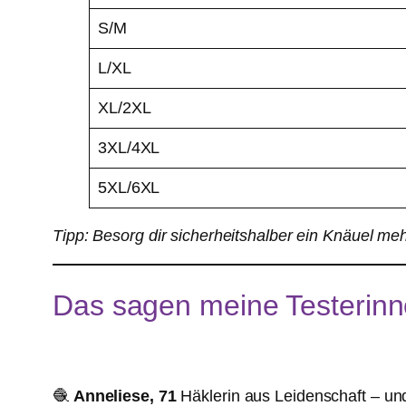
S/M
L/XL
XL/2XL
3XL/4XL
5XL/6XL
Tipp: Besorg dir sicherheitshalber ein Knäuel meh
Das sagen meine Testerin
🧶
Anneliese, 71
Häklerin aus Leidenschaft – und