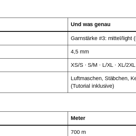
Und was genau
Garnstärke #3: mittel/light
4,5 mm
XS/S · S/M · L/XL · XL/2XL
Luftmaschen, Stäbchen, K
(Tutorial inklusive)
Meter
700 m