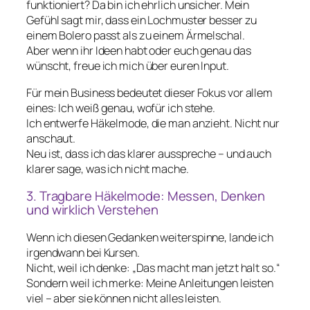
funktioniert? Da bin ich ehrlich unsicher. Mein
Gefühl sagt mir, dass ein Lochmuster besser zu
einem Bolero passt als zu einem Ärmelschal.
Aber wenn ihr Ideen habt oder euch genau das
wünscht, freue ich mich über euren Input.
Für mein Business bedeutet dieser Fokus vor allem
eines: Ich weiß genau, wofür ich stehe.
Ich entwerfe Häkelmode, die man anzieht. Nicht nur
anschaut.
Neu ist, dass ich das klarer ausspreche – und auch
klarer sage, was ich nicht mache.
3. Tragbare Häkelmode: Messen, Denken
und wirklich Verstehen
Wenn ich diesen Gedanken weiterspinne, lande ich
irgendwann bei Kursen.
Nicht, weil ich denke: „Das macht man jetzt halt so.“
Sondern weil ich merke: Meine Anleitungen leisten
viel – aber sie können nicht alles leisten.