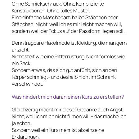
Ohne Schnickschnack. Ohne komplizierte
Konstruktionen. Ohne tolles Muster.
Eine einfache Maschenart: halbe Stäbchen oder
Stäbchen. Nicht, weil ich es mir leicht machen will,
sondern weil der Fokus auf der Passform liegen soll.
Denn tragbare Häkelmode ist Kleidung, die man gern
anzieht.
Nicht steif wie eine Ritterrüstung. Nicht formlos wie
ein Sack.
Sondern etwas, das sich gut anfühlt, sich an den
Körper schmiegt- und deshalb nicht im Schrank
verschwindet.
Was hindert mich daran einen Kurs zu erstellen?
Gleichzeitig macht mir dieser Gedanke auch Angst.
Nicht, weil ich mich nicht filmen will – das mache ich
ja schon.
Sondern weil ein Kurs mehr ist als einzelne
Erklärungen.