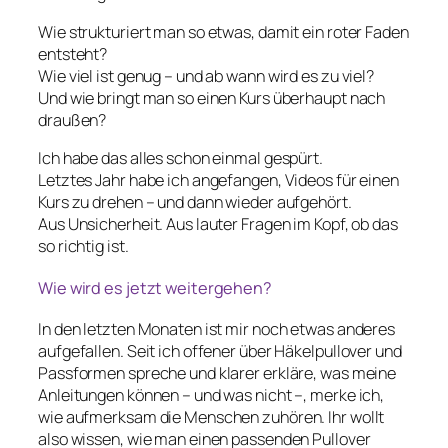
Wie strukturiert man so etwas, damit ein roter Faden
entsteht?
Wie viel ist genug – und ab wann wird es zu viel?
Und wie bringt man so einen Kurs überhaupt nach
draußen?
Ich habe das alles schon einmal gespürt.
Letztes Jahr habe ich angefangen, Videos für einen
Kurs zu drehen – und dann wieder aufgehört.
Aus Unsicherheit. Aus lauter Fragen im Kopf, ob das
so richtig ist.
Wie wird es jetzt weitergehen?
In den letzten Monaten ist mir noch etwas anderes
aufgefallen. Seit ich offener über Häkelpullover und
Passformen spreche und klarer erkläre, was meine
Anleitungen können – und was nicht –, merke ich,
wie aufmerksam die Menschen zuhören. Ihr wollt
also wissen, wie man einen passenden Pullover