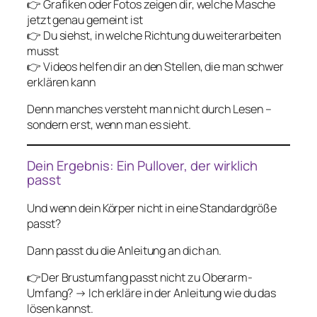
👉 Grafiken oder Fotos zeigen dir, welche Masche
jetzt genau gemeint ist
👉 Du siehst, in welche Richtung du weiterarbeiten
musst
👉 Videos helfen dir an den Stellen, die man schwer
erklären kann
Denn manches versteht man nicht durch Lesen –
sondern erst, wenn man es sieht.
Dein Ergebnis: Ein Pullover, der wirklich
passt
Und wenn dein Körper nicht in eine Standardgröße
passt?
Dann passt du die Anleitung an dich an.
👉Der Brustumfang passt nicht zu Oberarm-
Umfang? → Ich erkläre in der Anleitung wie du das
lösen kannst.