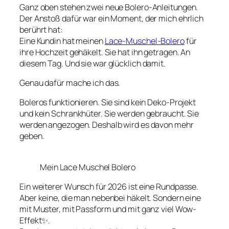
Ganz oben stehen zwei neue Bolero-Anleitungen.
Der Anstoß dafür war ein Moment, der mich ehrlich
berührt hat:
Eine Kundin hat meinen
Lace-Muschel-Bolero
für
ihre Hochzeit gehäkelt. Sie hat ihn getragen. An
diesem Tag. Und sie war glücklich damit.
Genau dafür mache ich das.
Boleros funktionieren. Sie sind kein Deko-Projekt
und kein Schrankhüter. Sie werden gebraucht. Sie
werden angezogen. Deshalb wird es davon mehr
geben.
Mein Lace Muschel Bolero
Ein weiterer Wunsch für 2026 ist eine Rundpasse.
Aber keine, die man nebenbei häkelt. Sondern eine
mit Muster, mit Passform und mit ganz viel Wow-
Effekt✨.