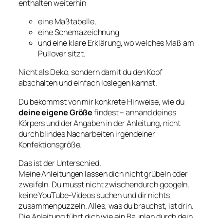
enthalten weiterhin
eine Maßtabelle,
eine Schemazeichnung
und eine klare Erklärung, wo welches Maß am
Pullover sitzt.
Nicht als Deko, sondern damit du den Kopf
abschalten und einfach loslegen kannst.
Du bekommst von mir konkrete Hinweise, wie du
deine eigene Größe
findest – anhand deines
Körpers und der Angaben in der Anleitung, nicht
durch blindes Nacharbeiten irgendeiner
Konfektionsgröße.
Das ist der Unterschied.
Meine Anleitungen lassen dich nicht grübeln oder
zweifeln. Du musst nicht zwischendurch googeln,
keine YouTube-Videos suchen und dir nichts
zusammenpuzzeln. Alles, was du brauchst, ist drin.
Die Anleitung führt dich wie ein Bauplan durch dein