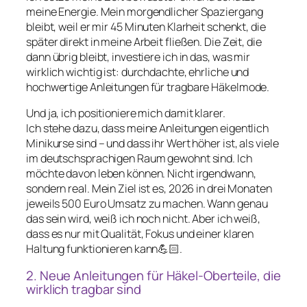
meine Energie. Mein morgendlicher Spaziergang
bleibt, weil er mir 45 Minuten Klarheit schenkt, die
später direkt in meine Arbeit fließen. Die Zeit, die
dann übrig bleibt, investiere ich in das, was mir
wirklich wichtig ist: durchdachte, ehrliche und
hochwertige Anleitungen für tragbare Häkelmode.
Und ja, ich positioniere mich damit klarer.
Ich stehe dazu, dass meine Anleitungen eigentlich
Minikurse sind – und dass ihr Wert höher ist, als viele
im deutschsprachigen Raum gewohnt sind. Ich
möchte davon leben können. Nicht irgendwann,
sondern real. Mein Ziel ist es, 2026 in drei Monaten
jeweils 500 Euro Umsatz zu machen. Wann genau
das sein wird, weiß ich noch nicht. Aber ich weiß,
dass es nur mit Qualität, Fokus und einer klaren
Haltung funktionieren kann💪🏻.
2. Neue Anleitungen für Häkel-Oberteile, die
wirklich tragbar sind