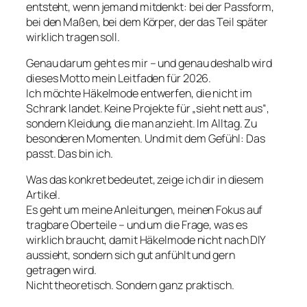
entsteht, wenn jemand mitdenkt: bei der Passform,
bei den Maßen, bei dem Körper, der das Teil später
wirklich tragen soll.
Genau darum geht es mir – und genau deshalb wird
dieses Motto mein Leitfaden für 2026.
Ich möchte Häkelmode entwerfen, die nicht im
Schrank landet. Keine Projekte für „sieht nett aus“,
sondern Kleidung, die man anzieht. Im Alltag. Zu
besonderen Momenten. Und mit dem Gefühl:
Das
passt. Das bin ich.
Was das konkret bedeutet, zeige ich dir in diesem
Artikel.
Es geht um meine Anleitungen, meinen Fokus auf
tragbare Oberteile – und um die Frage, was es
wirklich braucht, damit Häkelmode nicht nach DIY
aussieht, sondern sich gut anfühlt und gern
getragen wird.
Nicht theoretisch. Sondern ganz praktisch.