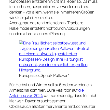
Rundpassen entstehen nicht mal eben so. Da muss
ich rechnen, ausprobieren, verwerfen und neu
denken – vor allem, wenn sie in mehreren Größen
wirklich gut sitzen sollen.
Aber genau das reizt mich daran. Tragbare
Häkelmode entsteht nicht durch Abkürzungen,
sondern durch saubere Planung.
Rundpasse „Sprial- Pullover“
Für Herbst und Winter soll außerdem wieder ein
Ärmelschal kommen. Eure Reaktion auf
die
Anleitung von 2024
war so eindeutig, dass für mich
klar war: Davon braucht es mehr.
Ob das auch als Sommervariante mit Lochmuster