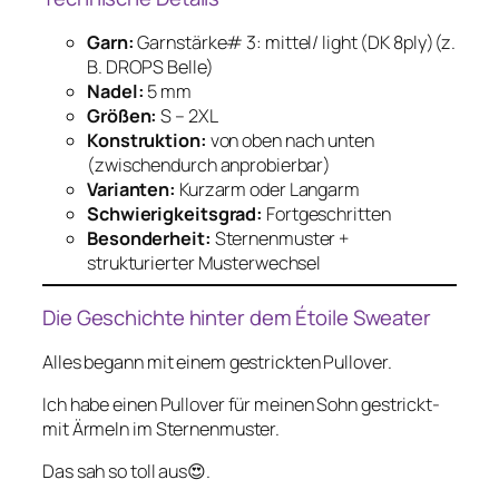
Garn:
Garnstärke# 3: mittel/ light (DK 8ply)(z.
B. DROPS Belle)
Nadel:
5 mm
Größen:
S – 2XL
Konstruktion:
von oben nach unten
(zwischendurch anprobierbar)
Varianten:
Kurzarm oder Langarm
Schwierigkeitsgrad:
Fortgeschritten
Besonderheit:
Sternenmuster +
strukturierter Musterwechsel
Die Geschichte hinter dem Étoile Sweater
Alles begann mit einem gestrickten Pullover.
Ich habe einen Pullover für meinen Sohn gestrickt-
mit Ärmeln im Sternenmuster.
Das sah so toll aus😍.