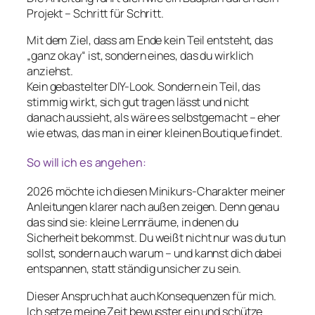
Projekt – Schritt für Schritt.
Mit dem Ziel, dass am Ende kein Teil entsteht, das
„ganz okay“ ist, sondern eines, das du wirklich
anziehst.
Kein gebastelter DIY-Look. Sondern ein Teil, das
stimmig wirkt, sich gut tragen lässt und nicht
danach aussieht, als wäre es selbstgemacht – eher
wie etwas, das man in einer kleinen Boutique findet.
So will ich es angehen:
2026 möchte ich diesen Minikurs-Charakter meiner
Anleitungen klarer nach außen zeigen. Denn genau
das sind sie: kleine Lernräume, in denen du
Sicherheit bekommst. Du weißt nicht nur
was
du tun
sollst, sondern auch
warum
– und kannst dich dabei
entspannen, statt ständig unsicher zu sein.
Dieser Anspruch hat auch Konsequenzen für mich.
Ich setze meine Zeit bewusster ein und schütze