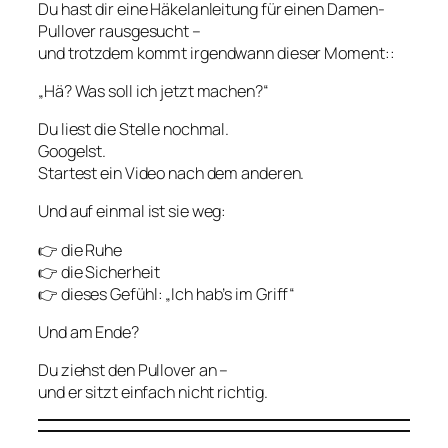
Du hast dir eine Häkelanleitung für einen Damen-
Pullover rausgesucht –
und trotzdem kommt irgendwann dieser Moment::
„Hä? Was soll ich jetzt machen?“
Du liest die Stelle nochmal.
Googelst.
Startest ein Video nach dem anderen.
Und auf einmal ist sie weg:
👉 die Ruhe
👉 die Sicherheit
👉 dieses Gefühl: „Ich hab’s im Griff“
Und am Ende?
Du ziehst den Pullover an –
und er sitzt einfach nicht richtig.