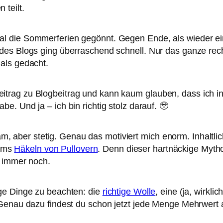
 teilt.
al die Sommerferien gegönnt. Gegen Ende, als wieder ein
n des Blogs ging überraschend schnell. Nur das ganze re
 als gedacht.
itrag zu Blogbeitrag und kann kaum glauben, dass ich in
abe. Und ja – ich bin richtig stolz darauf. 🥹
 aber stetig. Genau das motiviert mich enorm. Inhaltlic
 ums
Häkeln von Pullovern
. Denn dieser hartnäckige Myth
r immer noch.
ige Dinge zu beachten: die
richtige Wolle
, eine (ja, wirklic
e. Genau dazu findest du schon jetzt jede Menge Mehrwer