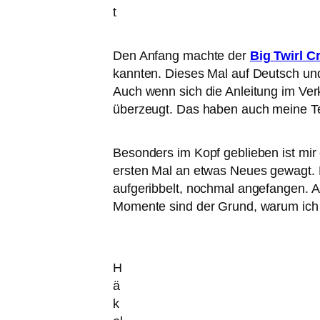
t
Den Anfang machte der
Big
Twirl C
kannten. Dieses Mal auf Deutsch und
Auch wenn sich die Anleitung im Verka
überzeugt. Das haben auch meine Tes
Besonders im Kopf geblieben ist mir 
ersten Mal an etwas Neues gewagt. D
aufgeribbelt, nochmal angefangen. A
Momente sind der Grund, warum ich
H
ä
k