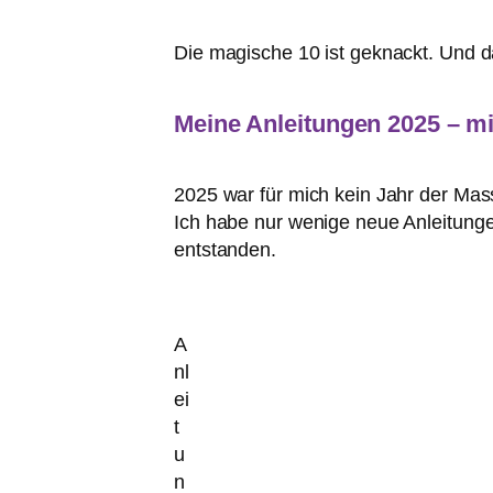
Die magische 10 ist geknackt. Und das
Meine Anleitungen 2025 – mi
2025 war für mich kein Jahr der Mass
Ich habe nur wenige neue Anleitungen 
entstanden.
A
nl
ei
t
u
n