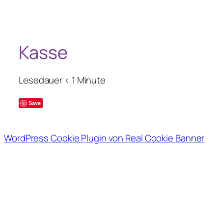
Zum
Inhalt
springen
Kasse
Lesedauer
< 1
Minute
Save
WordPress Cookie Plugin von Real Cookie Banner